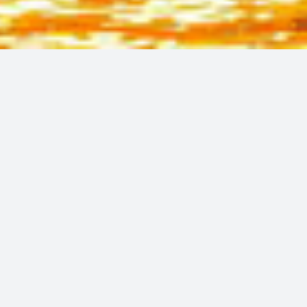
Restaurant thaïlandais
au cœur du vieux Nice
La cuisine thaïlandaise riche en traditions vous
enchantera avec son large éventail de plats.
Nos plats sains et notre cuisine faite maison
réservent de belles surprises, même à nos clients
les plus exigeants.